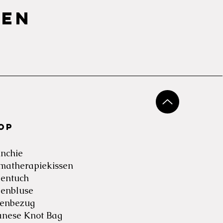
len
op
unchie
matherapiekissen
dentuch
denbluse
senbezug
anese Knot Bag