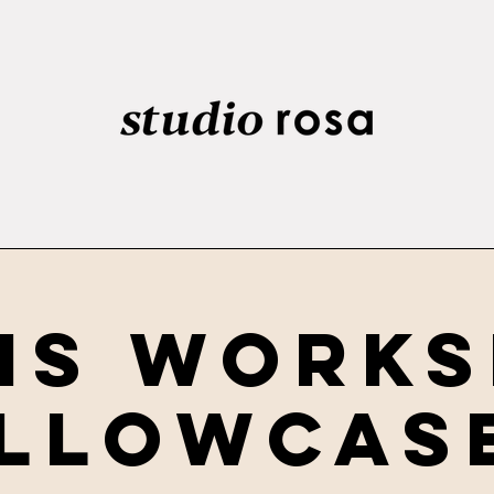
is Work
illowcas