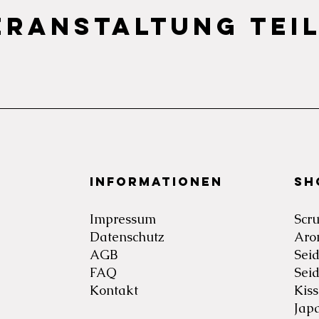
eranstaltung tei
Informationen
Sh
Impressum
Scr
Datenschutz
Aro
AGB
Sei
FAQ
Sei
Kontakt
Kis
Jap