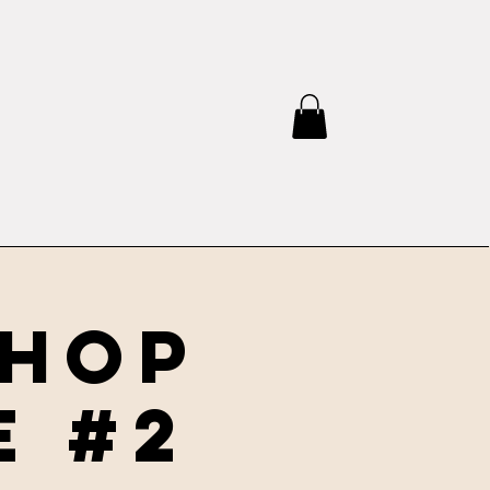
shop
e #2