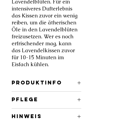
Lavendelblüten. Für ein
intensiveres Dufterlebnis
das Kissen zuvor ein wenig
reiben, um die ätherischen
Öle in den Lavendelblüten
freizusetzen. Wer es noch
erfrischender mag, kann
das Lavendelkissen zuvor
für 10-15 Minuten im
Eisfach kühlen.
PRODUKTINFO
Größe
: 8x18 cm
PFLEGE
Gewicht
: 150 gr
Material (Textil)
: 100% Baumwolle,
Dunkel und trocken aufbewahren.
100% Leinen
HINWEIS
Nicht waschen.
Füllung
: Buchweizen, Lavendel,
Linsen
Natürliches Färben ist ein