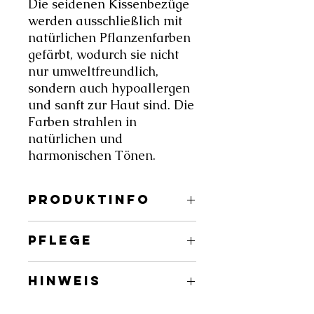
Die seidenen Kissenbezüge
werden ausschließlich mit
natürlichen Pflanzenfarben
gefärbt, wodurch sie nicht
nur umweltfreundlich,
sondern auch hypoallergen
und sanft zur Haut sind. Die
Farben strahlen in
natürlichen und
harmonischen Tönen.
PRODUKTINFO
Größe
: 40x40 cm
PFLEGE
Material (Textil)
: 100% Wildseide
Füllung
: keine
Achtsame Handwäsche bei maximal
von Hand gefärbt mit
: Avocado,
HINWEIS
30°C. Nicht in der Sonne liegen
Himbeere, Zwiebel
lassen.
Natürliches Färben ist ein